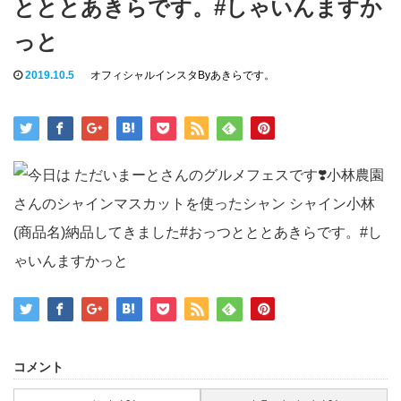
t
とととあきらです。#しゃいんますか
i
っと
o
2019.10.5
オフィシャルインスタByあきらです。
n
コメント