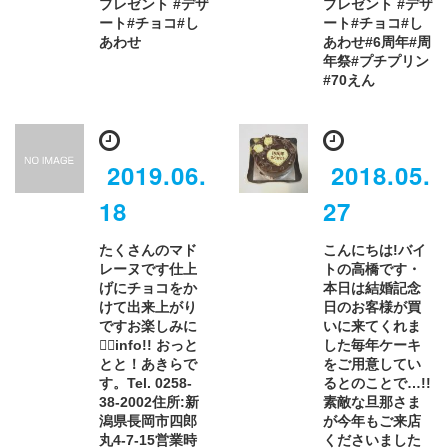
プレゼント #デザ
プレゼント #デザ
ート#チョコ#し
ート#チョコ#し
あわせ
あわせ#6周年#周
年祭#プチプリン
#70えん
2019.06.
2018.05.
18
27
たくさんのマド
こんにちは!バイ
レーヌです仕上
トの高橋です・
げにチョコをか
本日は結婚記念
けて出来上がり
日のお客様が買
ですお楽しみに
いに来てくれま
🕵️‍♀️info!! おっと
した毎年ケーキ
とと！あきらで
をご用意してい
す。Tel. 0258-
るとのことで…!!
38-2002住所:新
素敵な旦那さま
潟県長岡市四郎
が今年もご来店
丸4-7-15営業時
くださいました