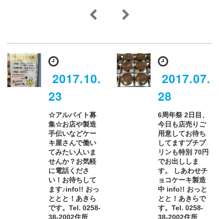
2017.10.
2017.07.
23
28
☆アルバイト募
6周年祭 2日目、
集☆お店や製造
今日も店売りご
手伝いなどケー
用意してお待ち
キ屋さんで働い
してますプチプ
てみたい人いま
リンも特別 70円
せんか？お気軽
でお出ししま
に電話くださ
す。 しあわせチ
い！お待ちして
ョコケーキ製造
ます♪info!! おっ
中️ info!! おっと
ととと！あきら
とと！あきらで
です。Tel. 0258-
す。Tel. 0258-
38-2002住所
38-2002住所