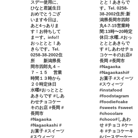
スデー使用に、
とと！あきらで
ひなと君誕生日
す。Tel. 0258-
おめでとうござ
38-2002住所:新
います今日は、
潟県長岡市四郎
あと4っありま
丸4-7-15営業時
す！お待ちして
間:13時〜20時定
まーす。info!!
休日:水曜..#おっ
おっととと！あ
とととあきらで
きらです。Tel.
す #しあわせチョ
0258-38-2002住
コケーキのお店#
所 新潟県長
長岡 #長岡市
岡市四郎丸４－
#Nagaoka
７－１５ 営業
#Nagaokashi#
時間１３時から
お菓子 #スイーツ
２０時定休日
#スウィーツ
水曜#おっととと
#instafood
あきらです #しあ
#foodstagram
わせチョコケー
#foodie#cake
キのお店 #長岡 #
#sweets #sweet
長岡市
#chocolare
#Nagaoka
#choco#しあわ
#Nagaokashi #
せ #チョコ #ケー
お菓子 #スイーツ
キ #チョコケーキ
#スウィーツ
#バースデーケー