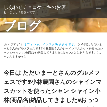
しあわせチョコケーキのお店
T
おっととと！あきらです。
o
ブログ
g
g
l
ブログ
オフィシャルインスタByあきらです。
今日は ただいま
ーとさんのグルメフェスです❣️小林農園さんのシャインマスカットを使ったシ
e
ャン シャイン小林(商品名)納品してきました#おっつとととあきらです。#し
ゃいんますかっと
n
a
今日は ただいまーとさんのグルメフ
v
ェスです❣️小林農園さんのシャインマ
i
スカットを使ったシャン シャイン小
g
林(商品名)納品してきました#おっつ
a