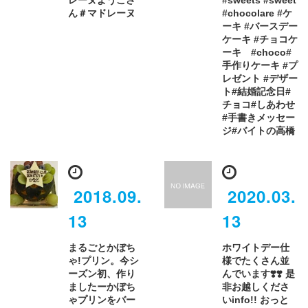
レーヌようこさ
#sweets #sweet
ん＃マドレーヌ
#chocolare #ケ
ーキ #バースデー
ケーキ #チョコケ
ーキ #choco#
手作りケーキ #プ
レゼント #デザー
ト#結婚記念日#
チョコ#しあわせ
#手書きメッセー
ジ#バイトの高橋
2018.09.
2020.03.
13
13
まるごとかぼち
ホワイトデー仕
ゃ!プリン。今シ
様でたくさん並
ーズン初、作り
んでいます❣️❣️ 是
ましたーかぼち
非お越しくださ
ゃプリンをバー
いinfo!! おっと