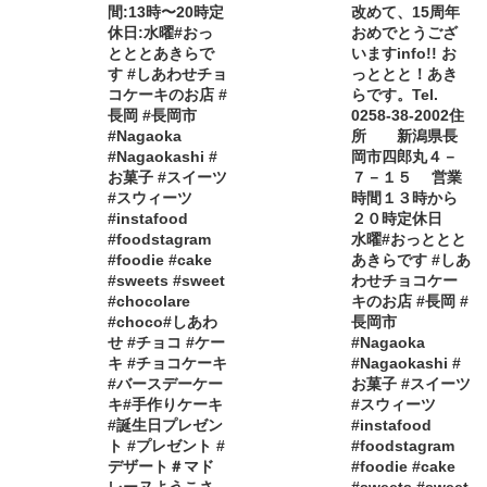
間:13時〜20時定
改めて、15周年
休日:水曜#おっ
おめでとうござ
とととあきらで
いますinfo!! お
す #しあわせチョ
っととと！あき
コケーキのお店 #
らです。Tel.
長岡 #長岡市
0258-38-2002住
#Nagaoka
所 新潟県長
#Nagaokashi #
岡市四郎丸４－
お菓子 #スイーツ
７－１５ 営業
#スウィーツ
時間１３時から
#instafood
２０時定休日
#foodstagram
水曜#おっととと
#foodie #cake
あきらです #しあ
#sweets #sweet
わせチョコケー
#chocolare
キのお店 #長岡 #
#choco#しあわ
長岡市
せ #チョコ #ケー
#Nagaoka
キ #チョコケーキ
#Nagaokashi #
#バースデーケー
お菓子 #スイーツ
キ#手作りケーキ
#スウィーツ
#誕生日プレゼン
#instafood
ト #プレゼント #
#foodstagram
デザート＃マド
#foodie #cake