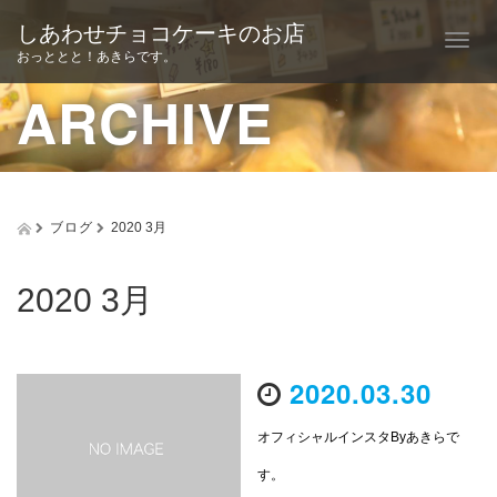
しあわせチョコケーキのお店
T
おっととと！あきらです。
o
ARCHIVE
g
g
l
ブログ
2020 3月
e
n
2020 3月
a
v
2020.03.30
i
g
オフィシャルインスタByあきらで
a
す。