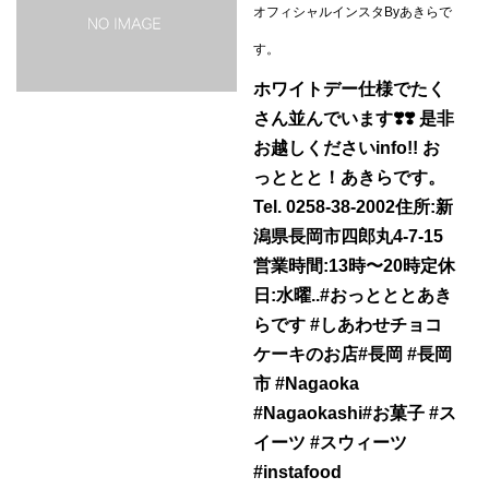
オフィシャルインスタByあきらで
す。
ホワイトデー仕様でたく
さん並んでいます❣️❣️ 是非
お越しくださいinfo!! お
っととと！あきらです。
Tel. 0258-38-2002住所:新
潟県長岡市四郎丸4-7-15
営業時間:13時〜20時定休
日:水曜..#おっとととあき
らです #しあわせチョコ
ケーキのお店#長岡 #長岡
市 #Nagaoka
#Nagaokashi#お菓子 #ス
イーツ #スウィーツ
#instafood