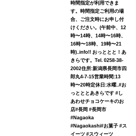
時間指定が利用できま
す。時間指定ご利用の場
合、ご注文時にお申し付
けください。(午前中、12
時〜14時、14時〜16時、
16時〜18時、19時〜21
時)..info!! おっととと！あ
きらです。Tel. 0258-38-
2002住所:新潟県長岡市四
郎丸4-7-15営業時間:13
時〜20時定休日:水曜..#お
っとととあきらです #し
あわせチョコケーキのお
店#長岡 #長岡市
#Nagaoka
#Nagaokashi#お菓子 #ス
イーツ #スウィーツ