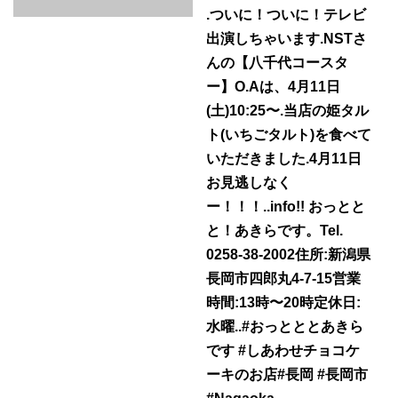
t
.ついに！ついに！テレビ
i
出演しちゃいます.NSTさ
o
んの【八千代コースタ
ー】O.Aは、4月11日
n
(土)10:25〜.当店の姫タル
ト(いちごタルト)を食べて
いただきました.4月11日
お見逃しなく
ー！！！..info!! おっとと
と！あきらです。Tel.
0258-38-2002住所:新潟県
長岡市四郎丸4-7-15営業
時間:13時〜20時定休日:
水曜..#おっとととあきら
です #しあわせチョコケ
ーキのお店#長岡 #長岡市