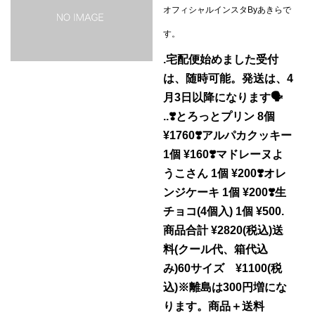
オフィシャルインスタByあきらで
す。
.宅配便始めました受付
は、随時可能。発送は、4
月3日以降になります🗣
..❣️とろっとプリン 8個
¥1760❣️アルパカクッキー
1個 ¥160❣️マドレーヌよ
うこさん 1個 ¥200❣️オレ
ンジケーキ 1個 ¥200❣️生
チョコ(4個入) 1個 ¥500.
商品合計 ¥2820(税込)送
料(クール代、箱代込
み)60サイズ ¥1100(税
込)※離島は300円増にな
ります。商品＋送料