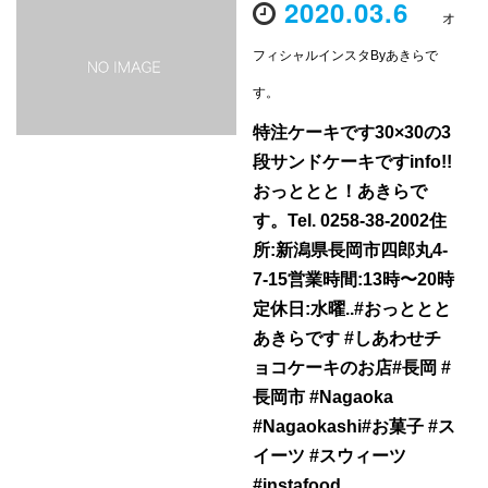
2020.03.6
オ
フィシャルインスタByあきらで
す。
特注ケーキです30×30の3
段サンドケーキですinfo!!
おっととと！あきらで
す。Tel. 0258-38-2002住
所:新潟県長岡市四郎丸4-
7-15営業時間:13時〜20時
定休日:水曜..#おっととと
あきらです #しあわせチ
ョコケーキのお店#長岡 #
長岡市 #Nagaoka
#Nagaokashi#お菓子 #ス
イーツ #スウィーツ
#instafood