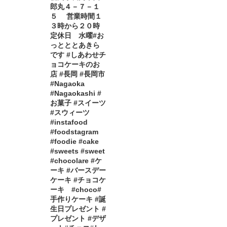
郎丸４－７－１
５ 営業時間１
３時から２０時
定休日 水曜#お
っとととあきら
です #しあわせチ
ョコケーキのお
店 #長岡 #長岡市
#Nagaoka
#Nagaokashi #
お菓子 #スイーツ
#スウィーツ
#instafood
#foodstagram
#foodie #cake
#sweets #sweet
#chocolare #ケ
ーキ #バースデー
ケーキ #チョコケ
ーキ #choco#
手作りケーキ #誕
生日プレゼント #
プレゼント #デザ