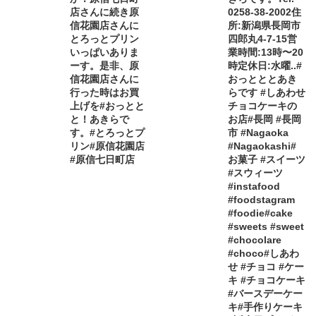
店さんに続き原
0258-38-2002住
信花園店さんに
所:新潟県長岡市
とろっとプリン
四郎丸4-7-15営
いっぱいありま
業時間:13時〜20
ーす。是非、原
時定休日:水曜..#
信花園店さんに
おっとととあき
行った時はお買
らです #しあわせ
上げを#おっとと
チョコケーキの
と！あきらで
お店#長岡 #長岡
す。#とろっとプ
市 #Nagaoka
リン#原信花園店
#Nagaokashi#
#原信七日町店
お菓子 #スイーツ
#スウィーツ
#instafood
#foodstagram
#foodie#cake
#sweets #sweet
#chocolare
#choco#しあわ
せ #チョコ #ケー
キ #チョコケーキ
#バースデーケー
キ#手作りケーキ