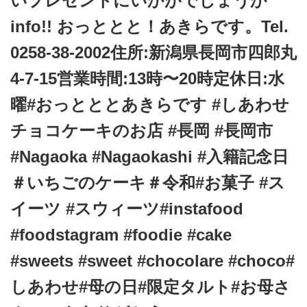
いプレゼントにいかがでしょうか
t
info!! おっととと！あきらです。Tel.
i
o
0258-38-2002住所:新潟県長岡市四郎丸
n
4-7-15営業時間:13時〜20時定休日:水
曜#おっとととあきらです #しあわせ
チョコケーキのお店 #長岡 #長岡市
#Nagaoka #Nagaokashi #入籍記念日
＃いちごのケーキ＃令和#お菓子 #ス
イーツ #スウィーツ#instafood
#foodstagram #foodie #cake
#sweets #sweet #chocolare #choco#
しあわせ#母の日#限定タルト#お母さ