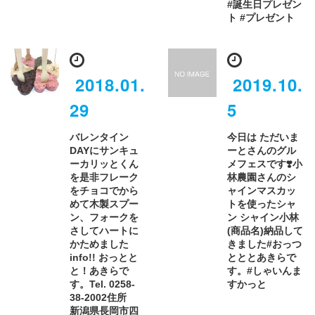
#誕生日プレゼン
ト #プレゼント
2018.01.
2019.10.
29
5
バレンタイン
今日は ただいま
DAYにサンキュ
ーとさんのグル
ーカリッとくん
メフェスです❣️小
を是非フレーク
林農園さんのシ
をチョコでから
ャインマスカッ
めて木製スプー
トを使ったシャ
ン、フォークを
ン シャイン小林
さしてハートに
(商品名)納品して
かためました
きました#おっつ
info!! おっとと
とととあきらで
と！あきらで
す。#しゃいんま
す。Tel. 0258-
すかっと
38-2002住所
新潟県長岡市四