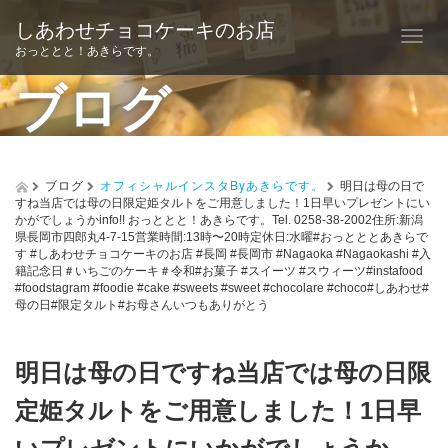
しあわせチョコケーキのお店
T
おっととと！あきらです。
o
ブログ
g
g
l
ブログ
オフィシャルインスタByあきらです。
明日は母の日で
すね当店では母の日限定姫タルトをご用意しました！1日早いプレゼントにい
e
かがでしょうかinfo!! おっととと！あきらです。Tel. 0258-38-2002住所:新潟
県長岡市四郎丸4-7-15営業時間:13時〜20時定休日:水曜#おっとととあきらで
n
す #しあわせチョコケーキのお店 #長岡 #長岡市 #Nagaoka #Nagaokashi #入
籍記念日＃いちごのケーキ＃令和#お菓子 #スイーツ #スウィーツ#instafood
a
#foodstagram #foodie #cake #sweets #sweet #chocolare #choco#しあわせ#
母の日#限定タルト#お母さんいつもありがとう
v
i
明日は母の日ですね当店では母の日限
g
定姫タルトをご用意しました！1日早
a