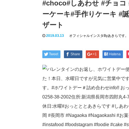
#choco#しあわせ #チョ
ーケーキ#手作りケーキ #誕
ザート
2019.03.13
オフィシャルインスタByあきらです。
Tweet
Share
+1
Hatena