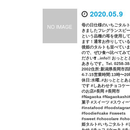
2020.05.9
母の日仕様のいちごタルト
きましたフレグランスピ
という品種の苺を使用し
ます！通常お作りしてい
後姫のタルトも並べてい
ので、ぜひ食べ比べてみ
ださい❣️ ..info!! おっと
あきらです。Tel. 0258-38
2002住所:新潟県長岡市
4-7-15営業時間:13時〜2
休日:水曜..#おっとととあ
です #しあわせチョコケ
のお店#長岡 #長岡市
#Nagaoka #Nagaokashi
菓子 #スイーツ #スウィー
#instafood #foodstagra
#foodie#cake #sweets
#sweet #chocolare #ch
姫タルト#いちごタルト #
わせ #チョコ #ケーキ #