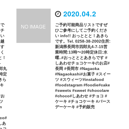
2020.04.2
で
ご予約可能商品リストですぜ
ーチ
ひご参考にしてご予約くださ
てい
い️ ️info!! おっととと！あきら
る越
です。Tel. 0258-38-2002住所:
ます
新潟県長岡市四郎丸4-7-15営
てく
業時間:13時〜20時定休日:水
とと！
曜..#おっとととあきらです #
-
しあわせチョコケーキのお店#
四郎丸
長岡 #長岡市 #Nagaoka
0時定
#Nagaokashi#お菓子 #スイー
きら
ツ #スウィーツ#instafood
ーキ
#foodstagram #foodie#cake
#sweets #sweet #chocolare
#お
#choco#しあわせ #チョコ #
ツ
ケーキ #チョコケーキ #バース
m
デーケーキ #予約販売
oco#
しあ
チョコ