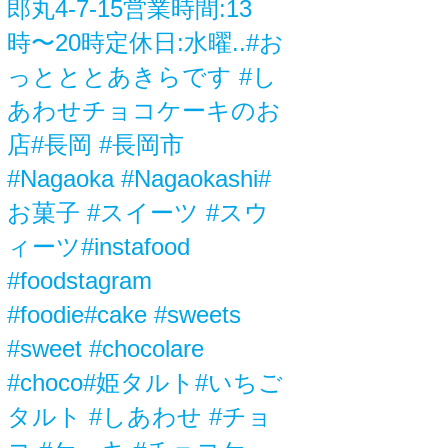
郎丸4-7-15営業時間:13
時〜20時定休日:水曜..#お
っとととあきらです #し
あわせチョコケーキのお
店#長岡 #長岡市
#Nagaoka #Nagaokashi#
お菓子 #スイーツ #スウ
ィーツ#instafood
#foodstagram
#foodie#cake #sweets
#sweet #chocolare
#choco#姫タルト#いちご
タルト #しあわせ #チョ