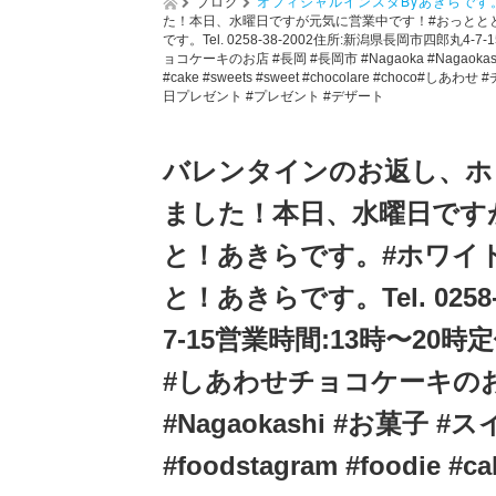
ブログ
オフィシャルインスタByあきらです
た！本日、水曜日ですが元気に営業中です！️#おっととと
です。Tel. 0258-38-2002住所:新潟県長岡市四郎丸
ョコケーキのお店 #長岡 #長岡市 #Nagaoka #Nagaokashi 
#cake #sweets #sweet #chocolare #cho
日プレゼント #プレゼント #デザート
バレンタインのお返し、ホ
ました！本日、水曜日です
と！あきらです。#ホワイトデ
と！あきらです。Tel. 0258
7-15営業時間:13時〜2
#しあわせチョコケーキのお店 
#Nagaokashi #お菓子 #
#foodstagram #foodie #ca