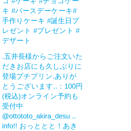
コ #ケーキ #チョコケー
キ #バースデーケーキ#
手作りケーキ #誕生日プ
レゼント #プレゼント #
デザート
.五井長様からご注文いた
だきお店にも久しぶりに
登場プチプリン.ありが
とうございます..：100円
(税込)オンライン予約も
受付中
@ottototo_akira_desu ..
info!! おっととと！あき