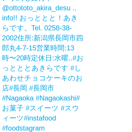
@ottototo_akira_desu ..
info!! おっととと！あき
らです。Tel. 0258-38-
2002住所:新潟県長岡市四
郎丸4-7-15営業時間:13
時〜20時定休日:水曜..#お
っとととあきらです #し
あわせチョコケーキのお
店#長岡 #長岡市
#Nagaoka #Nagaokashi#
お菓子 #スイーツ #スウ
ィーツ#instafood
#foodstagram