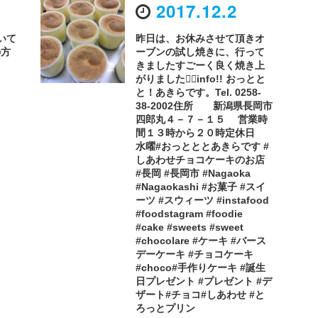
2017.12.2
いて
昨日は、お休みさせて頂きオ
の方
ーブンの試し焼きに、行って
きましたすごーく良く焼き上
がりました。🏻info!! おっとと
と！あきらです。Tel. 0258-
38-2002住所 新潟県長岡市
四郎丸４－７－１５ 営業時
間１３時から２０時定休日
水曜#おっとととあきらです #
しあわせチョコケーキのお店
#長岡 #長岡市 #Nagaoka
#Nagaokashi #お菓子 #スイ
ーツ #スウィーツ #instafood
#foodstagram #foodie
#cake #sweets #sweet
#chocolare #ケーキ #バース
デーケーキ #チョコケーキ
#choco#手作りケーキ #誕生
日プレゼント #プレゼント #デ
ザート#チョコ#しあわせ #と
ろっとプリン