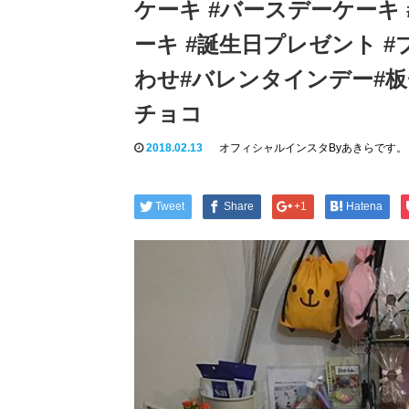
ケーキ #バースデーケーキ 
ーキ #誕生日プレゼント #
わせ#バレンタインデー#
チョコ
2018.02.13
オフィシャルインスタByあきらです。
Tweet
Share
+1
Hatena