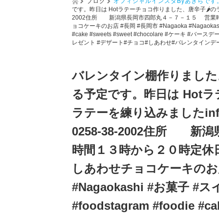
ブログ
オフィシャルインスタByあきらです
です。昨日は Hotラテーチョコ作りました、唐辛子🌶のラテー
2002住所 新潟県長岡市四郎丸４－７－１５ 営業
ョコケーキのお店 #長岡 #長岡市 #Nagaoka #Nagaokashi 
#cake #sweets #sweet #chocolare #ケー
レゼント #デザート#チョコ#しあわせ#バレンタインデ
バレンタイン棚作りました
る予定です。昨日は Hot
ラテーを練り込みましたinfo
0258-38-2002住所
時間１３時から２０時定休日
しあわせチョコケーキのお店 #
#Nagaokashi #お菓子 #ス
#foodstagram #foodie #ca