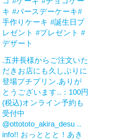
コ #ケーキ #チョコケー
キ #バースデーケーキ#
手作りケーキ #誕生日プ
レゼント #プレゼント #
デザート
.五井長様からご注文いた
だきお店にも久しぶりに
登場プチプリン.ありが
とうございます..：100円
(税込)オンライン予約も
受付中
@ottototo_akira_desu ..
info!! おっととと！あき