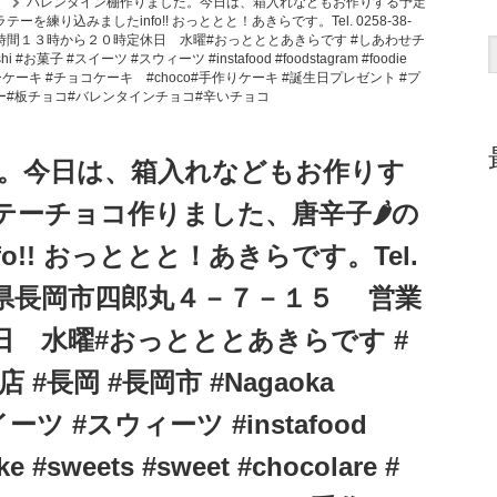
。
バレンタイン棚作りました。今日は、箱入れなどもお作りする予定
を練り込みましたinfo!! おっととと！あきらです。Tel. 0258-38-
時間１３時から２０時定休日 水曜#おっとととあきらです #しあわせチ
#お菓子 #スイーツ #スウィーツ #instafood #foodstagram #foodie
キ #バースデーケーキ #チョコケーキ #choco#手作りケーキ #誕生日プレゼント #プ
ー#板チョコ#バレンタインチョコ#辛いチョコ
。今日は、箱入れなどもお作りす
ラテーチョコ作りました、唐辛子🌶の
!! おっととと！あきらです。Tel.
 新潟県長岡市四郎丸４－７－１５ 営業
 水曜#おっとととあきらです #
長岡 #長岡市 #Nagaoka
イーツ #スウィーツ #instafood
ke #sweets #sweet #chocolare #