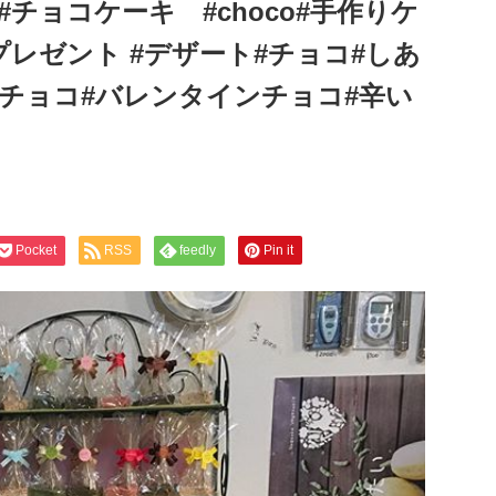
#チョコケーキ #choco#手作りケ
プレゼント #デザート#チョコ#しあ
板チョコ#バレンタインチョコ#辛い
Pocket
RSS
feedly
Pin it