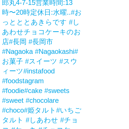
郎丸4-7-15営業時間:13
時〜20時定休日:水曜..#お
っとととあきらです #し
あわせチョコケーキのお
店#長岡 #長岡市
#Nagaoka #Nagaokashi#
お菓子 #スイーツ #スウ
ィーツ#instafood
#foodstagram
#foodie#cake #sweets
#sweet #chocolare
#choco#姫タルト#いちご
タルト #しあわせ #チョ