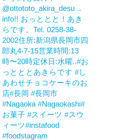
@ottototo_akira_desu ..
info!! おっととと！あき
らです。Tel. 0258-38-
2002住所:新潟県長岡市四
郎丸4-7-15営業時間:13
時〜20時定休日:水曜..#お
っとととあきらです #し
あわせチョコケーキのお
店#長岡 #長岡市
#Nagaoka #Nagaokashi#
お菓子 #スイーツ #スウ
ィーツ#instafood
#foodstagram