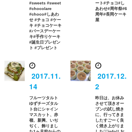
#sweets #sweet
ート#チョコ#し
#chocolare
あわせ#周年祭#6
#choco#しあわ
周年#長岡ケーキ
せ #チョコ #ケー
屋
キ #チョコケーキ
#バースデーケー
キ#手作りケーキ
#誕生日プレゼン
ト #プレゼント
2017.11.
2017.12.
14
2
フルーツタルト
昨日は、お休み
ゆずチーズタル
させて頂きオー
ト台にシャイン
ブンの試し焼き
マスカット、赤
に、行ってきま
嶺、新興、いぢ
したすごーく良
ぢく、飾りまし
く焼き上がりま
た️1ヶ月前からの
した。🏻info!! お