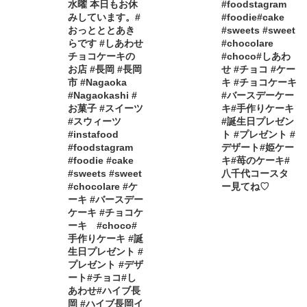
水曜 本日もお休
#foodstagram
みしています。#
#foodie#cake
おっとととあき
#sweets #sweet
らです #しあわせ
#chocolare
チョコケーキの
#choco#しあわ
お店 #長岡 #長岡
せ #チョコ #ケー
市 #Nagaoka
キ #チョコケーキ
#Nagaokashi #
#バースデーケー
お菓子 #スイーツ
キ#手作りケーキ
#スウィーツ
#誕生日プレゼン
#instafood
ト #プレゼント #
#foodstagram
デザート#姫ケー
#foodie #cake
キ#苺のケーキ#
#sweets #sweet
八千代コースタ
#chocolare #ケ
ー見てね♡
ーキ #バースデー
ケーキ #チョコケ
ーキ #choco#
手作りケーキ #誕
生日プレゼント #
プレゼント #デザ
ート#チョコ#し
あわせ#ハイブ長
岡 #ハイブ長岡イ