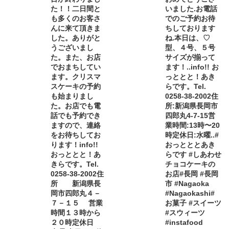
た！！二日間と
いました️.お電話
も多くのお客さ
でのご予約お待
んに来て頂きま
ちしております
した。ありがと
ね.本日は、♡
うございまし
型、４号、５号
た。また、お店
サイズが揃って
でおまちしてい
ます！..info!! お
ます。クリスマ
っととと！あき
スケーキの予約
らです。Tel.
も始まりまし
0258-38-2002住
た。お店でも電
所:新潟県長岡市
話でも予約でき
四郎丸4-7-15営
ますので、連絡
業時間:13時〜20
をお待ちしてお
時定休日:水曜..#
ります！info!!
おっとととあき
おっととと！あ
らです #しあわせ
きらです。Tel.
チョコケーキの
0258-38-2002住
お店#長岡 #長岡
所 新潟県長
市 #Nagaoka
岡市四郎丸４－
#Nagaokashi#
７－１５ 営業
お菓子 #スイーツ
時間１３時から
#スウィーツ
２０時定休日
#instafood