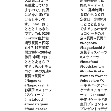
ス対策これから
新潟県長岡市四
も強化していき
郎丸４－７－１
ますので、お店
５ 営業時間１
に足をお運び頂
３時から２０時
けると幸いで
定休日 水曜#お
す。info!! おっ
っとととあきら
ととと！あきら
です #しあわせチ
です。Tel. 0258-
ョコケーキのお
38-2002住所:新
店 #長岡 #長岡市
潟県長岡市四郎
#Nagaoka
丸4-7-15営業時
#Nagaokashi #
間:13時〜20時定
お菓子 #スイーツ
休日:水曜..#おっ
#スウィーツ
とととあきらで
#instafood
す #しあわせチョ
#foodstagram
コケーキのお店#
#foodie #cake
長岡 #長岡市
#sweets #sweet
#Nagaoka
#chocolare #ケ
#Nagaokashi#
ーキ #バースデー
お菓子 #スイーツ
ケーキ #チョコケ
#スウィーツ
ーキ #choco#
#instafood
手作りケーキ #誕
#foodstagram
生日プレゼント #
#foodie#cake
プレゼント #デザ