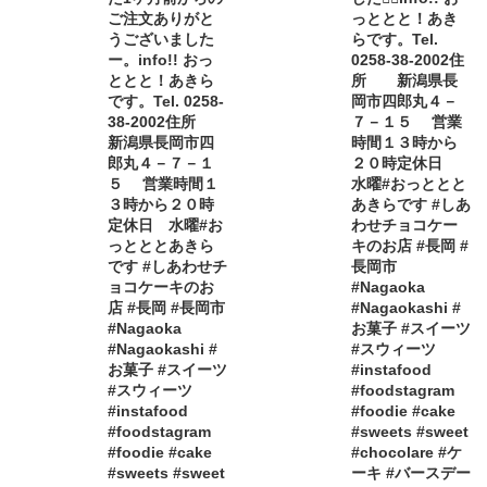
ご注文ありがと
っととと！あき
うございました
らです。Tel.
ー。info!! おっ
0258-38-2002住
ととと！あきら
所 新潟県長
です。Tel. 0258-
岡市四郎丸４－
38-2002住所
７－１５ 営業
新潟県長岡市四
時間１３時から
郎丸４－７－１
２０時定休日
５ 営業時間１
水曜#おっととと
３時から２０時
あきらです #しあ
定休日 水曜#お
わせチョコケー
っとととあきら
キのお店 #長岡 #
です #しあわせチ
長岡市
ョコケーキのお
#Nagaoka
店 #長岡 #長岡市
#Nagaokashi #
#Nagaoka
お菓子 #スイーツ
#Nagaokashi #
#スウィーツ
お菓子 #スイーツ
#instafood
#スウィーツ
#foodstagram
#instafood
#foodie #cake
#foodstagram
#sweets #sweet
#foodie #cake
#chocolare #ケ
#sweets #sweet
ーキ #バースデー