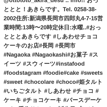
@ottototo_akira_desu .. info!! おっ
t
ととと！あきらです。Tel. 0258-38-
i
o
2002住所:新潟県長岡市四郎丸4-7-15営
n
業時間:13時〜20時定休日:水曜..#おっ
とととあきらです #しあわせチョコ
ケーキのお店#長岡 #長岡市
#Nagaoka #Nagaokashi#お菓子 #ス
イーツ #スウィーツ#instafood
#foodstagram #foodie#cake #sweets
#sweet #chocolare #choco#姫タルト
#いちごタルト #しあわせ #チョコ #
ケーキ #チョコケーキ #バースデーケ