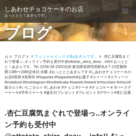
しあわせチョコケーキのお店
T
おっととと！あきらです。
o
ブログ
g
g
l
ブログ
オフィシャルインスタByあきらです。
.杏仁豆腐気まぐ
れで登場っ️..オンライン予約も受付中@ottototo_akira_desu .. info!! おっとと
e
と！あきらです。Tel. 0258-38-2002住所:新潟県長岡市四郎丸4-7-15営業時
間:13時〜20時定休日:水曜..#おっとととあきらです #しあわせチョコケーキの
n
お店#長岡 #長岡市 #Nagaoka #Nagaokashi#お菓子 #スイーツ #スウィーツ
#instafood #foodstagram #foodie#cake #sweets #sweet #chocolare #choco#
a
姫タルト#いちごタルト #しあわせ #チョコ #ケーキ #チョコケーキ #バースデ
ーケーキ#手作りケーキ #誕生日プレゼント #プレゼント #デザート#杏仁豆腐
v
i
.杏仁豆腐気まぐれで登場っ️..オンライ
g
ン予約も受付中
a