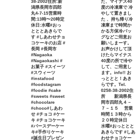
38-2002住所:新
た、マイナス40
潟県長岡市四郎
度の冷凍庫で 冷
丸4-7-15営業時
やして置きまし
間:13時〜20時定
た 、持ち帰り冷
休日:水曜#おっ
凍庫まで時間か
とととあきらで
かる方保冷バッ
す #しあわせチョ
グなどご用意お
コケーキのお店 #
願いしまーす。
長岡 #長岡市
お声かけして頂
#Nagaoka
けたらマイナス
#Nagaokashi #
40度の所で冷や
お菓子 #スイーツ
して、ご用意し
#スウィーツ
ます。info!! お
#instafood
っととと！あき
#foodstagram
らです。Tel.
#foodie #cake
0258-38-2002住
#sweets #sweet
所 新潟県長
#chocolare
岡市四郎丸４－
#choco#しあわ
７－１５ 営業
せ #チョコ #ケー
時間１３時から
キ #チョコケーキ
２０時定休日
#バースデーケー
水曜#おっととと
キ#手作りケーキ
あきらです #しあ
#誕生日プレゼン
わせチョコケー