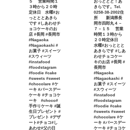
５ 営業時間１
おっととと！あ
３時から２０時
きらです。Tel.
定休日 水曜#お
0258-38-2002住
っとととあきら
所 新潟県長
です #しあわせチ
岡市四郎丸４－
ョコケーキのお
７－１５ 営業
店 #長岡 #長岡市
時間１３時から
#Nagaoka
２０時定休日
#Nagaokashi #
水曜#おっととと
お菓子 #スイーツ
あきらです #しあ
#スウィーツ
わせチョコケー
#instafood
キのお店 #長岡 #
#foodstagram
長岡市
#foodie #cake
#Nagaoka
#sweets #sweet
#Nagaokashi #
#chocolare #ケ
お菓子 #スイーツ
ーキ #バースデー
#スウィーツ
ケーキ #チョコケ
#instafood
ーキ #choco#
#foodstagram
手作りケーキ #誕
#foodie #cake
生日プレゼント #
#sweets #sweet
プレゼント #デザ
#chocolare #ケ
ート#チョコ#し
ーキ #バースデー
あわせ#父の日
ケーキ #チョコケ