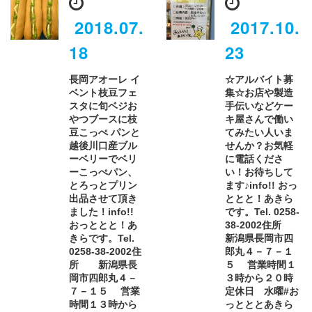
2018.07.
2017.10.
18
23
長岡アオーレ イ
☆アルバイト募
ベント枝豆フェ
集☆お店や製造
スタに旬ベジお
手伝いなどケー
やつ️ブースに枝
キ屋さんで働い
豆こっぺ パンと
てみたい人いま
越後川口産ブル
せんか？お気軽
ーベリーでベリ
に電話くださ
ーこっぺパン、
い！お待ちして
とろっとプリン
ます♪info!! おっ
出品させて頂き
ととと！あきら
ました！info!!
です。Tel. 0258-
おっととと！あ
38-2002住所
きらです。Tel.
新潟県長岡市四
0258-38-2002住
郎丸４－７－１
所 新潟県長
５ 営業時間１
岡市四郎丸４－
３時から２０時
７－１５ 営業
定休日 水曜#お
時間１３時から
っとととあきら