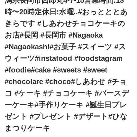
潟県長岡市四郎丸4-7-15営業時間:13
t
時〜20時定休日:水曜..#おっとととあ
i
o
きらです #しあわせチョコケーキの
n
お店#長岡 #長岡市 #Nagaoka
#Nagaokashi#お菓子 #スイーツ #ス
ウィーツ#instafood #foodstagram
#foodie#cake #sweets #sweet
#chocolare #choco#しあわせ #チョ
コ #ケーキ #チョコケーキ #バースデ
ーケーキ#手作りケーキ #誕生日プレ
ゼント #プレゼント #デザート#ひな
まつりケーキ