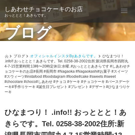
しあわせチョコケーキのお店
T
おっととと！あきらです。
o
ブログ
g
g
l
ブログ
オフィシャルインスタByあきらです。
ひなまつり！
.info!! おっととと！あきらです。Tel. 0258-38-2002住所:新潟県長岡市四郎丸
e
4-7-15営業時間:13時〜20時定休日:水曜..#おっとととあきらです #しあわせチ
ョコケーキのお店#長岡 #長岡市 #Nagaoka #Nagaokashi#お菓子 #スイーツ
n
#スウィーツ#instafood #foodstagram #foodie#cake #sweets #sweet
#chocolare #choco#しあわせ #チョコ #ケーキ #チョコケーキ #バースデーケ
a
ーキ#手作りケーキ #誕生日プレゼント #プレゼント #デザート#ひなまつりケ
ーキ
v
i
ひなまつり！ .info!! おっととと！あ
g
きらです。Tel. 0258-38-2002住所:新
a