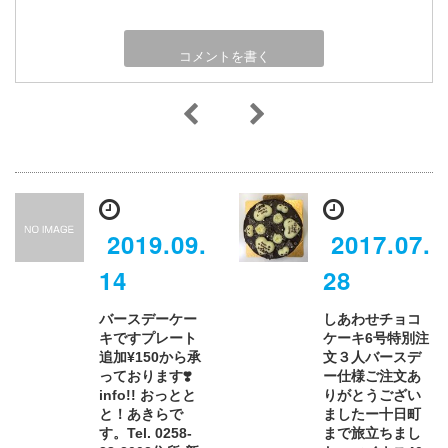
2019.09.
2017.07.
14
28
バースデーケー
しあわせチョコ
キですプレート
ケーキ6号特別注
追加¥150から承
文３人バースデ
っております❣️
ー仕様️ご注文あ
info!! おっとと
りがとうござい
と！あきらで
ましたー十日町
す。Tel. 0258-
まで旅立ちまし