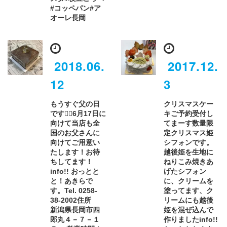
#コッペパン#ア
オーレ長岡
2018.06.
2017.12.
12
3
もうすぐ父の日
クリスマスケー
ですね🏻6月17日に
キご予約受付し
向けて当店も全
てまーす数量限
国のお父さんに
定クリスマス姫
向けてご用意い
シフォンです。
たします！お待
越後姫を生地に
ちしてます！
ねりこみ焼きあ
info!! おっとと
げたシフォン
と！あきらで
に、クリームを
す。Tel. 0258-
塗ってます、ク
38-2002住所
リームにも越後
新潟県長岡市四
姫を混ぜ込んで
郎丸４－７－１
作りましたinfo!!