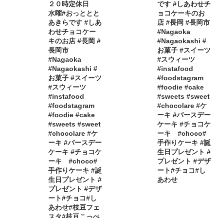
２０時定休日
です #しあわせチ
水曜#おっととと
ョコケーキのお
あきらです #しあ
店 #長岡 #長岡市
わせチョコケー
#Nagaoka
キのお店 #長岡 #
#Nagaokashi #
長岡市
お菓子 #スイーツ
#Nagaoka
#スウィーツ
#Nagaokashi #
#instafood
お菓子 #スイーツ
#foodstagram
#スウィーツ
#foodie #cake
#instafood
#sweets #sweet
#foodstagram
#chocolare #ケ
#foodie #cake
ーキ #バースデー
#sweets #sweet
ケーキ #チョコケ
#chocolare #ケ
ーキ #choco#
ーキ #バースデー
手作りケーキ #誕
ケーキ #チョコケ
生日プレゼント #
ーキ #choco#
プレゼント #デザ
手作りケーキ #誕
ート#チョコ#し
生日プレゼント #
あわせ
プレゼント #デザ
ート#チョコ#し
あわせ#枝豆フェ
スタ#枝豆こっぺ