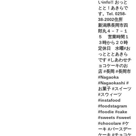
いinfo!! おっと
とと！あきらで
す。Tel. 0258-
38-2002住所
新潟県長岡市四
郎丸４－７－１
５ 営業時間１
３時から２０時
定休日 水曜#お
っとととあきら
です #しあわせチ
ョコケーキのお
店 #長岡 #長岡市
#Nagaoka
#Nagaokashi #
お菓子 #スイーツ
#スウィーツ
#instafood
#foodstagram
#foodie #cake
#sweets #sweet
#chocolare #ケ
ーキ #バースデー
ケーキ #チョコケ