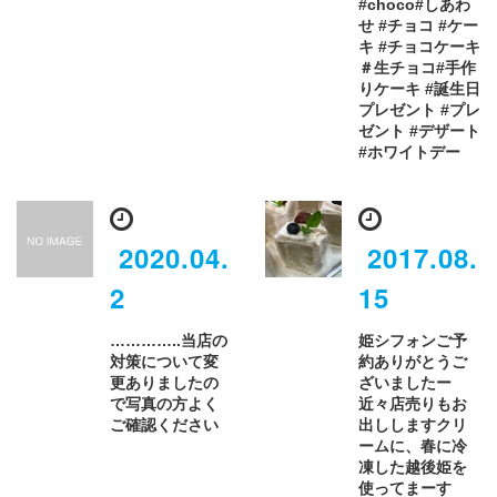
#choco#しあわ
せ #チョコ #ケー
キ #チョコケーキ
＃生チョコ#手作
りケーキ #誕生日
プレゼント #プレ
ゼント #デザート
#ホワイトデー
2020.04.
2017.08.
2
15
…………..️当店の
姫シフォンご予
対策について変
約ありがとうご
更ありましたの
ざいましたー
で写真の方よく
近々店売りもお
ご確認ください️
出ししますクリ
ームに、春に冷
凍した越後姫を
使ってまーす️