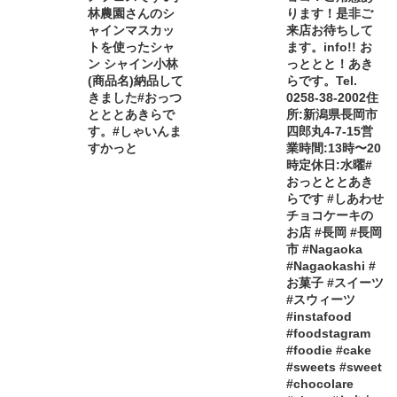
林農園さんのシ
ります！是非ご
ャインマスカッ
来店お待ちして
トを使ったシャ
ます。info!! お
ン シャイン小林
っととと！あき
(商品名)納品して
らです。Tel.
きました#おっつ
0258-38-2002住
とととあきらで
所:新潟県長岡市
す。#しゃいんま
四郎丸4-7-15営
すかっと
業時間:13時〜20
時定休日:水曜#
おっとととあき
らです #しあわせ
チョコケーキの
お店 #長岡 #長岡
市 #Nagaoka
#Nagaokashi #
お菓子 #スイーツ
#スウィーツ
#instafood
#foodstagram
#foodie #cake
#sweets #sweet
#chocolare