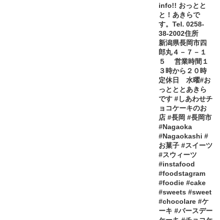
info!! おっとと
と！あきらで
す。Tel. 0258-
38-2002住所
新潟県長岡市四
郎丸４－７－１
５ 営業時間１
３時から２０時
定休日 水曜#お
っとととあきら
です #しあわせチ
ョコケーキのお
店 #長岡 #長岡市
#Nagaoka
#Nagaokashi #
お菓子 #スイーツ
#スウィーツ
#instafood
#foodstagram
#foodie #cake
#sweets #sweet
#chocolare #ケ
ーキ #バースデー
ケーキ #チョコケ