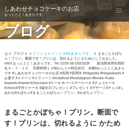
しあわせチョコケーキのお店
T
おっととと！あきらです。
o
ブログ
g
g
l
ブログ
オフィシャルインスタByあきらです。
まるごとかぼち
ゃ！プリン。断面です！プリンは、切れるように かためにしてみました。
e
info!! おっととと！あきらです。Tel. 0258-38-2002住所 新潟県長岡市四郎
丸４－７－１５ 営業時間１３時から２０時定休日 水曜#おっとととあきら
n
です #しあわせチョコケーキのお店 #長岡 #長岡市 #Nagaoka #Nagaokashi #
お菓子 #スイーツ #スウィーツ #instafood #foodstagram #foodie #cake
a
#sweets #sweet #chocolare #ケーキ #バースデーケーキ #チョコケーキ
#choco#手作りケーキ #誕生日プレゼント #プレゼント #デザート#チョコ#し
v
あわせ#かぼちゃ#まるごとかぼちゃ！プリン。#かぼちゃプリン
i
g
まるごとかぼちゃ！プリン。断面で
a
す！プリンは、切れるように かため