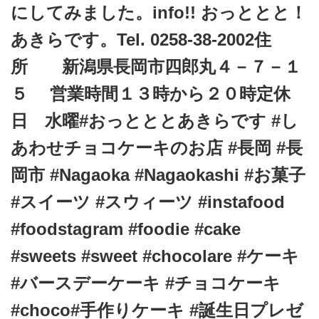
t
にしてみました。info!! おっととと！
i
あきらです。Tel. 0258-38-2002住
o
所 新潟県長岡市四郎丸４－７－１
n
５ 営業時間１３時から２０時定休
日 水曜#おっとととあきらです #し
あわせチョコケーキのお店 #長岡 #長
岡市 #Nagaoka #Nagaokashi #お菓子
#スイーツ #スウィーツ #instafood
#foodstagram #foodie #cake
#sweets #sweet #chocolare #ケーキ
#バースデーケーキ #チョコケーキ
#choco#手作りケーキ #誕生日プレゼ