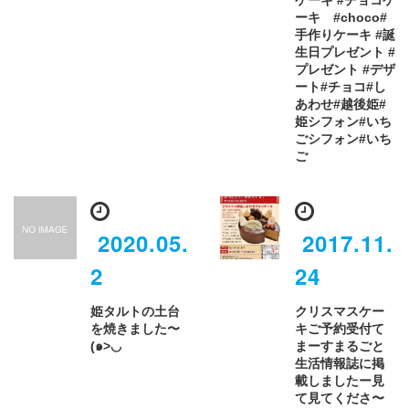
ーキ #choco#
手作りケーキ #誕
生日プレゼント #
プレゼント #デザ
ート#チョコ#し
あわせ#越後姫#
姫シフォン#いち
ごシフォン#いち
ご
2020.05.
2017.11.
2
24
姫タルトの土台
クリスマスケー
を焼きました〜
キご予約受付て
(๑>◡
まーす️まるごと
生活情報誌に掲
載しましたー見
て見てくださ〜