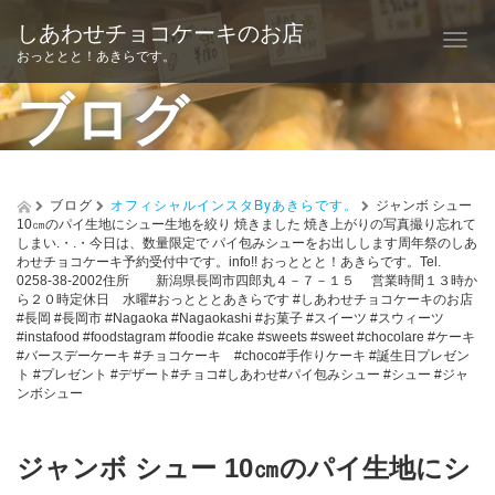
しあわせチョコケーキのお店
T
おっととと！あきらです。
o
ブログ
g
g
l
ブログ
オフィシャルインスタByあきらです。
ジャンボ シュー
10㎝のパイ生地にシュー生地を絞り 焼きました 焼き上がりの写真撮り忘れて
e
しまい.・.・今日は、数量限定で パイ包みシューをお出しします️周年祭のしあ
わせチョコケーキ予約受付中です。info!! おっととと！あきらです。Tel.
n
0258-38-2002住所 新潟県長岡市四郎丸４－７－１５ 営業時間１３時か
ら２０時定休日 水曜#おっとととあきらです #しあわせチョコケーキのお店
a
#長岡 #長岡市 #Nagaoka #Nagaokashi #お菓子 #スイーツ #スウィーツ
#instafood #foodstagram #foodie #cake #sweets #sweet #chocolare #ケーキ
v
#バースデーケーキ #チョコケーキ #choco#手作りケーキ #誕生日プレゼン
ト #プレゼント #デザート#チョコ#しあわせ#パイ包みシュー #シュー #ジャ
i
ンボシュー
g
a
ジャンボ シュー 10㎝のパイ生地にシ