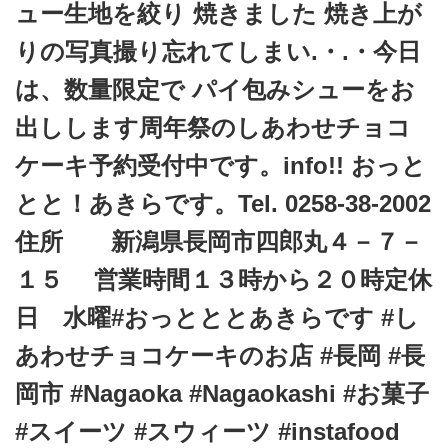
t
ュー生地を絞り 焼きました 焼き上が
i
りの写真撮り忘れてしまい.・.・今日
o
は、数量限定で パイ包みシューをお
n
出しします️周年祭のしあわせチョコ
ケーキ予約受付中です。info!! おっと
とと！あきらです。Tel. 0258-38-2002
住所 新潟県長岡市四郎丸４－７－
１５ 営業時間１３時から２０時定休
日 水曜#おっとととあきらです #し
あわせチョコケーキのお店 #長岡 #長
岡市 #Nagaoka #Nagaokashi #お菓子
#スイーツ #スウィーツ #instafood