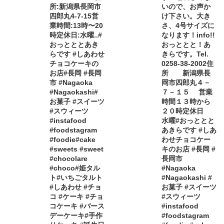
所:新潟県長岡市
いので、お声か
四郎丸4-7-15営
け下さい。大き
業時間:13時〜20
さ、4号サイズに
時定休日:水曜..#
なります！info!!
おっとととあき
おっととと！あ
らです #しあわせ
きらです。Tel.
チョコケーキの
0258-38-2002住
お店#長岡 #長岡
所 新潟県長
市 #Nagaoka
岡市四郎丸４－
#Nagaokashi#
７－１５ 営業
お菓子 #スイーツ
時間１３時から
#スウィーツ
２０時定休日
#instafood
水曜#おっととと
#foodstagram
あきらです #しあ
#foodie#cake
わせチョコケー
#sweets #sweet
キのお店 #長岡 #
#chocolare
長岡市
#choco#姫タル
#Nagaoka
ト#いちごタルト
#Nagaokashi #
#しあわせ #チョ
お菓子 #スイーツ
コ #ケーキ #チョ
#スウィーツ
コケーキ #バース
#instafood
デーケーキ#手作
#foodstagram