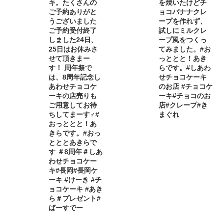
キ。たくさんの
を焼いたけどチ
ご予約ありがと
ョコバナナクレ
うございました
ープを作れず、
ご予約受付終了
試しにミルクレ
しました24日、
ープ風をつくっ
25日はお休みさ
てみました。️#お
せて頂きまー
っととと！あき
す！ 周年祭で
らです。#しあわ
は、8周年記念し
せチョコケーキ
あわせチョコケ
のお店 #チョコケ
ーキの店売りも
ーキ#チョコのお
ご用意してお待
店#クレープ#き
ちしてまーす‍♂️#
まぐれ
おっととと！あ
きらです。#おっ
とととあきらで
す ＃8周年＃しあ
わせチョコケー
キ#長岡#長岡ケ
ーキ #けーき #チ
ョコケーキ #あき
ら＃プレゼント#
ばーすでー