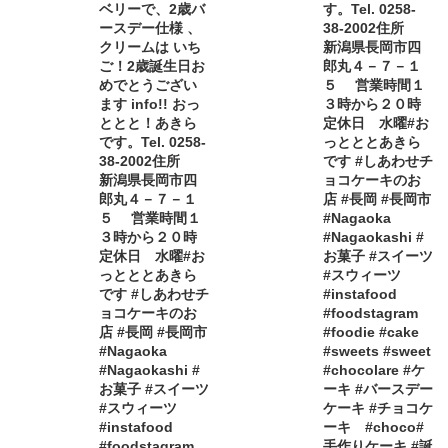
ベリーで、2歳バ
す。Tel. 0258-
ースデー仕様 、
38-2002住所
クリームは いち
新潟県長岡市四
ご！2歳誕生日お
郎丸４－７－１
めでとうござい
５ 営業時間１
ます info!! おっ
３時から２０時
ととと！あきら
定休日 水曜#お
です。Tel. 0258-
っとととあきら
38-2002住所
です #しあわせチ
新潟県長岡市四
ョコケーキのお
郎丸４－７－１
店 #長岡 #長岡市
５ 営業時間１
#Nagaoka
３時から２０時
#Nagaokashi #
定休日 水曜#お
お菓子 #スイーツ
っとととあきら
#スウィーツ
です #しあわせチ
#instafood
ョコケーキのお
#foodstagram
店 #長岡 #長岡市
#foodie #cake
#Nagaoka
#sweets #sweet
#Nagaokashi #
#chocolare #ケ
お菓子 #スイーツ
ーキ #バースデー
#スウィーツ
ケーキ #チョコケ
#instafood
ーキ #choco#
#foodstagram
手作りケーキ #誕