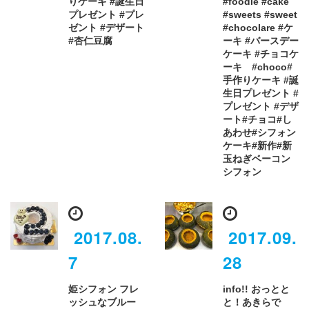
りケーキ #誕生日
#foodie #cake
プレゼント #プレ
#sweets #sweet
ゼント #デザート
#chocolare #ケ
#杏仁豆腐
ーキ #バースデー
ケーキ #チョコケ
ーキ #choco#
手作りケーキ #誕
生日プレゼント #
プレゼント #デザ
ート#チョコ#し
あわせ#シフォン
ケーキ#新作#新
玉ねぎベーコン
シフォン
2017.08.
2017.09.
7
28
姫シフォン フレ
info!! おっとと
ッシュなブルー
と！あきらで