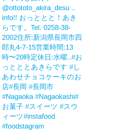
@ottototo_akira_desu ..
info!! おっととと！あき
らです。Tel. 0258-38-
2002住所:新潟県長岡市四
郎丸4-7-15営業時間:13
時〜20時定休日:水曜..#お
っとととあきらです #し
あわせチョコケーキのお
店#長岡 #長岡市
#Nagaoka #Nagaokashi#
お菓子 #スイーツ #スウ
ィーツ#instafood
#foodstagram