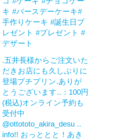
コ #ケーキ #チョコケー
キ #バースデーケーキ#
手作りケーキ #誕生日プ
レゼント #プレゼント #
デザート
.五井長様からご注文いた
だきお店にも久しぶりに
登場プチプリン.ありが
とうございます..：100円
(税込)オンライン予約も
受付中
@ottototo_akira_desu ..
info!! おっととと！あき