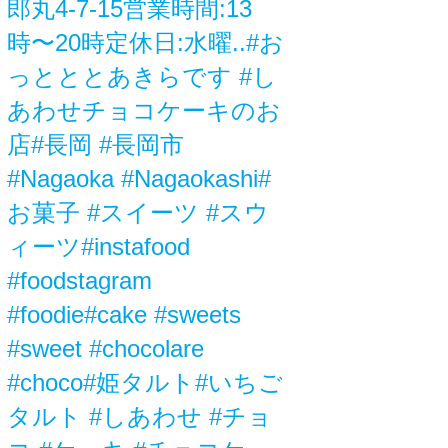
郎丸4-7-15営業時間:13
時〜20時定休日:水曜..#お
っとととあきらです #し
あわせチョコケーキのお
店#長岡 #長岡市
#Nagaoka #Nagaokashi#
お菓子 #スイーツ #スウ
ィーツ#instafood
#foodstagram
#foodie#cake #sweets
#sweet #chocolare
#choco#姫タルト#いちご
タルト #しあわせ #チョ