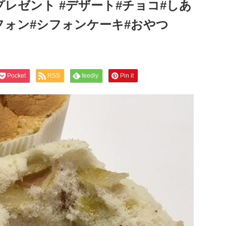
プレゼント #デザート#チョコ#しあ
フォン#シフォンケーキ#おやつ
Pocket
RSS
feedly
Pin it