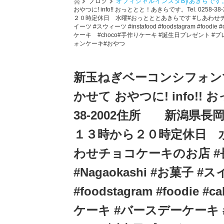
ブログ
オフィシャルインスタByあきらです
おやつに! info!! おっととと！あきらです。Tel. 0
２０時定休日 水曜#おっとととあきらです #しあわせチョコケーキ
イーツ #スウィーツ #instafood #foodstagram #foodi
ケーキ #choco#手作りケーキ #誕生日プレゼント 
ォンケーキ#おやつ
新玉ねぎベーコンシフォン
かせて おやつに! info!! 
38-2002住所 新潟県
１３時から２０時定休日 水
わせチョコケーキのお店 #長岡
#Nagaokashi #お菓子 #ス
#foodstagram #foodie #ca
ケーキ #バースデーケーキ 