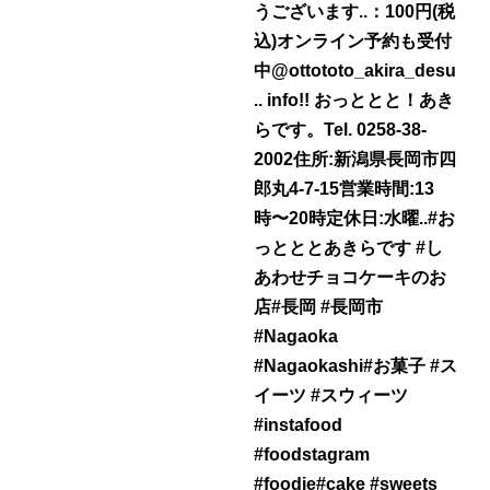
うございます..：100円(税
込)オンライン予約も受付
中@ottototo_akira_desu
.. info!! おっととと！あき
らです。Tel. 0258-38-
2002住所:新潟県長岡市四
郎丸4-7-15営業時間:13
時〜20時定休日:水曜..#お
っとととあきらです #し
あわせチョコケーキのお
店#長岡 #長岡市
#Nagaoka
#Nagaokashi#お菓子 #ス
イーツ #スウィーツ
#instafood
#foodstagram
#foodie#cake #sweets