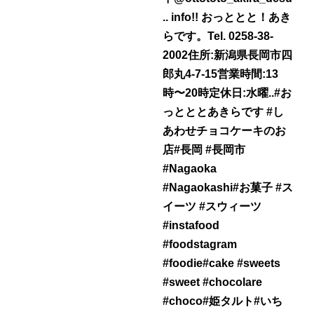
.. info!! おっととと！あき
らです。Tel. 0258-38-
2002住所:新潟県長岡市四
郎丸4-7-15営業時間:13
時〜20時定休日:水曜..#お
っとととあきらです #し
あわせチョコケーキのお
店#長岡 #長岡市
#Nagaoka
#Nagaokashi#お菓子 #ス
イーツ #スウィーツ
#instafood
#foodstagram
#foodie#cake #sweets
#sweet #chocolare
#choco#姫タルト#いち