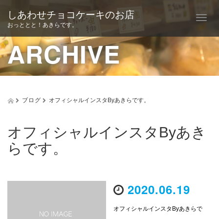
しあわせチョコケーキのお店
T
おっととと！あきらです。
o
ARCHIVE
g
g
l
ブログ
オフィシャルインスタByあきらです。
e
n
オフィシャルインスタByあき
a
らです。
v
i
2020.06.19
g
a
オフィシャルインスタByあきらで