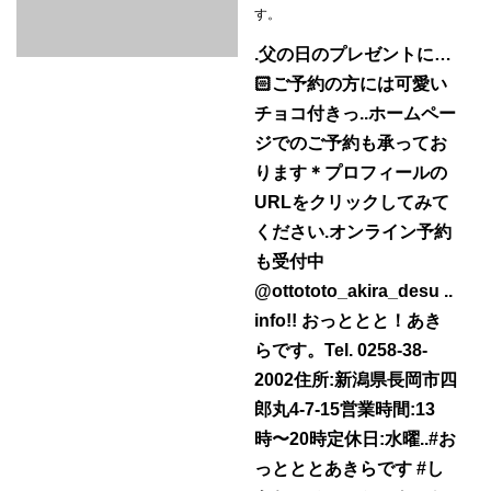
t
す。
i
.父の日のプレゼントに…
o
🏻️ご予約の方には可愛い
n
チョコ付きっ..ホームペー
ジでのご予約も承ってお
ります＊プロフィールの
URLをクリックしてみて
ください.オンライン予約
も受付中
@ottototo_akira_desu ..
info!! おっととと！あき
らです。Tel. 0258-38-
2002住所:新潟県長岡市四
郎丸4-7-15営業時間:13
時〜20時定休日:水曜..#お
っとととあきらです #し